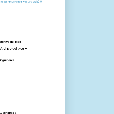
web2.0
unesco
universidad
web 2.0
Archivo del blog
Seguidores
Suscribirse a