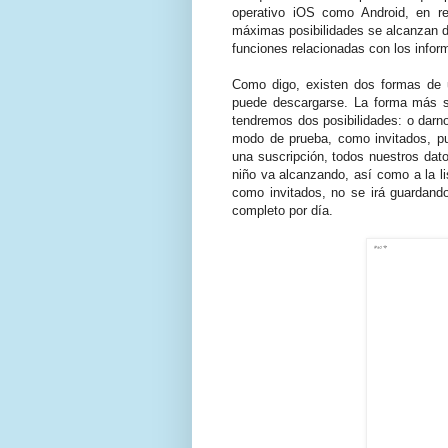
operativo iOS como Android, en re
máximas posibilidades se alcanzan de
funciones relacionadas con los inform
Como digo, existen dos formas de u
puede descargarse. La forma más sen
tendremos dos posibilidades: o darno
modo de prueba, como invitados, pu
una suscripción, todos nuestros dato
niño va alcanzando, así como a la l
como invitados, no se irá guardand
completo por día.