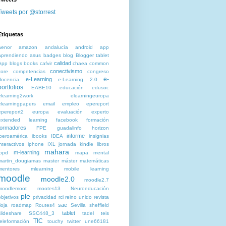
Tweets por @storrest
Etiquetas
aenor
amazon
andalucía
android
app
aprendiendo
asus
badges
blog
Blogger tablet
calidad
App blogs
books
cafvir
chaea
common
conectivismo
core
competencias
congreso
e-
e-Learning
docencia
e-Learning 2.0
portfolios
EABE10
educación
edusoc
elearning2work
elearningeuropa
elearningpapers
email
empleo
epereport
epereport2
europa
evaluación
experto
extended learning
facebook
formación
formadores
FPE
guadalinfo
horizon
informe
iberoamérica
ibooks
IDEA
insignias
interactivos
iphone
IXL
jornada
kindle
libros
mahara
m-learning
lopd
mapa mental
martin_dougiamas
master
máster
matemáticas
mentores
mlearning
mobile learning
moodle
moodle2.0
moodle2.7
moodlemoot
mootes13
Neuroeducación
ple
objetivos
privacidad
rci
reino unido
revista
sae
ioja
roadmap
Routes4
Sevilla
sheffield
tablet
slideshare
SSC448_3
tadel
teis
TIC
teleformación
touchy
twitter
une66181